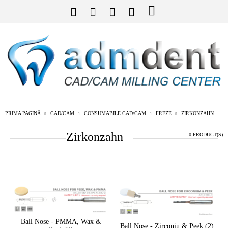
PRIMA PAGINĂ
CAD/CAM
CONSUMABILE CAD/CAM
FREZE
ZIRKONZAHN
Zirkonzahn
0 PRODUCT(S)
Ball Nose - PMMA, Wax &
Ball Nose - Zirconiu & Peek (2)