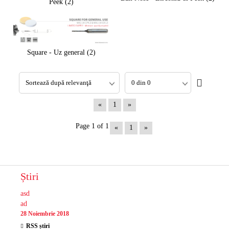
Peek (2)
Square - Uz general (2)
«
1
»
Page 1 of 1
«
1
»
Știri
asd
ad
28 Noiembrie 2018
RSS știri