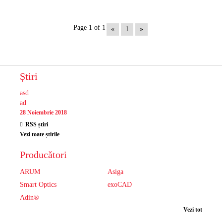
Page 1 of 1
«
1
»
Știri
asd
ad
28 Noiembrie 2018
RSS știri
Vezi toate știrile
Producători
ARUM
Asiga
Smart Optics
exoCAD
Adin®
Vezi tot