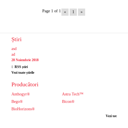
Page 1 of 1
«
1
»
Știri
asd
ad
28 Noiembrie 2018
RSS știri
Vezi toate știrile
Producători
Anthogyr®
Astra Tech™
Bego®
Bicon®
BioHorizons®
Vezi tot