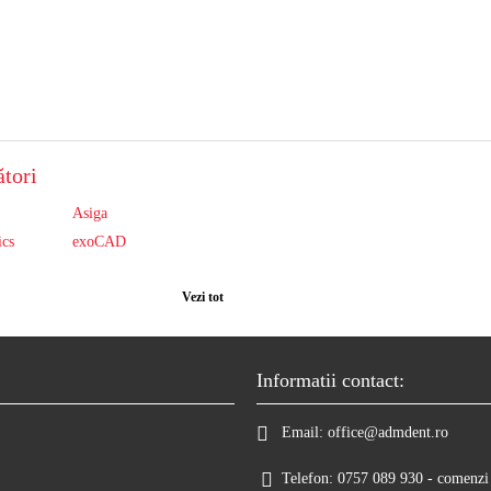
tori
Asiga
ics
exoCAD
Vezi tot
Informatii contact:
Email:
office@admdent.ro
Telefon:
0757 089 930 - comenzi 