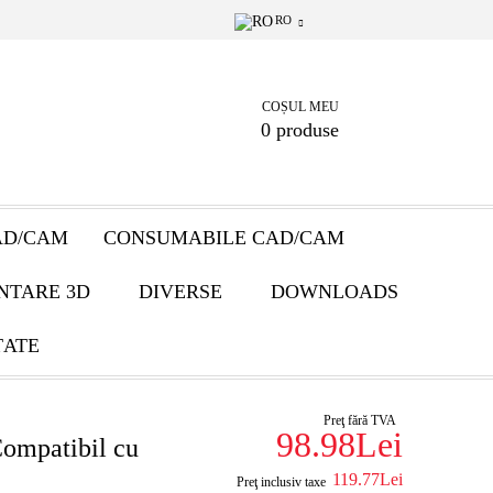
RO
COȘUL MEU
0 produse
AD/CAM
CONSUMABILE CAD/CAM
NTARE 3D
DIVERSE
DOWNLOADS
ȚATE
Preţ fără TVA
98.98Lei
mpatibil cu
119.77Lei
Preţ inclusiv taxe