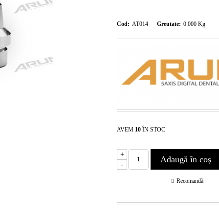
Cod:
AT014
Greutate:
0.000
Kg
AVEM
10
ÎN STOC
+
-
Recomandă