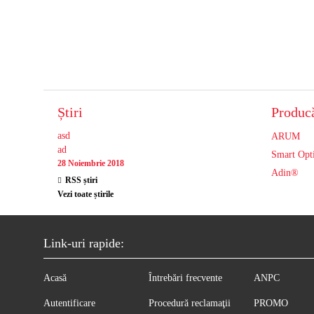
Știri
Producă
asd
ARUM
ad
Smart Opt
28 Noiembrie 2018
Adin®
RSS știri
Vezi toate știrile
Link-uri rapide:
Acasă
Întrebări frecvente
ANPC
Autentificare
Procedură reclamaţii
PROMO