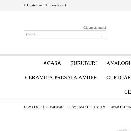
|
Contul meu
Creează cont
Căutare avansată
ACASĂ
ȘURUBURI
ANALOGI
CERAMICĂ PRESATĂ AMBER
CUPTOAR
CE
PRIMA PAGINĂ
CAD/CAM
CONSUMABILE CAD/CAM
ATTACHMENT-