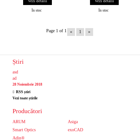
Vezi detalii
Vezi detalii
În stoc
În stoc
Page 1 of 1
«
1
»
Știri
asd
ad
28 Noiembrie 2018
RSS știri
Vezi toate știrile
Producători
ARUM
Asiga
Smart Optics
exoCAD
Adin®