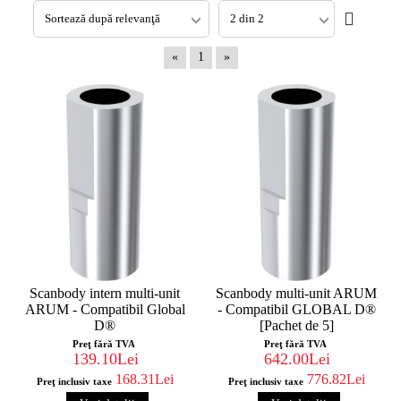
«
1
»
Scanbody intern multi-unit
Scanbody multi-unit ARUM
ARUM - Compatibil Global
- Compatibil GLOBAL D®
D®
[Pachet de 5]
Preţ fără TVA
Preţ fără TVA
139.10Lei
642.00Lei
168.31Lei
776.82Lei
Preţ inclusiv taxe
Preţ inclusiv taxe