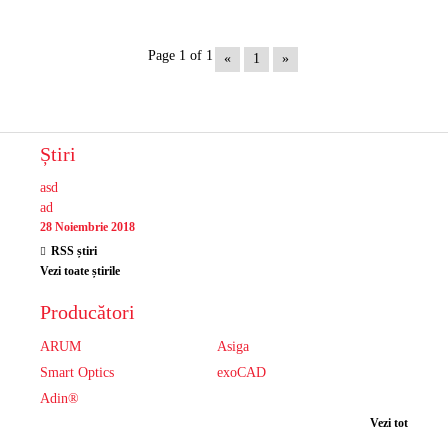
Page 1 of 1
«
1
»
Știri
asd
ad
28 Noiembrie 2018
RSS știri
Vezi toate știrile
Producători
ARUM
Asiga
Smart Optics
exoCAD
Adin®
Vezi tot