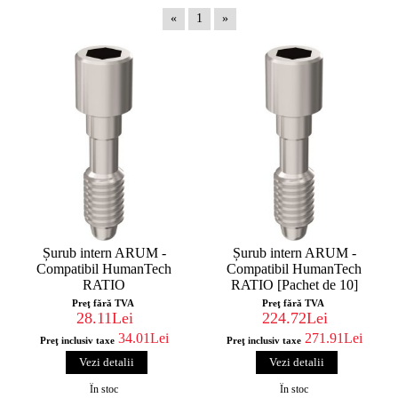
«
1
»
Șurub intern ARUM -
Șurub intern ARUM -
Compatibil HumanTech
Compatibil HumanTech
RATIO
RATIO [Pachet de 10]
Preţ fără TVA
Preţ fără TVA
28.11Lei
224.72Lei
34.01Lei
271.91Lei
Preţ inclusiv taxe
Preţ inclusiv taxe
Vezi detalii
Vezi detalii
În stoc
În stoc