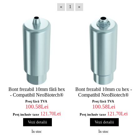
«
1
»
Bont frezabil 10mm fără hex
Bont frezabil 10mm cu hex -
- Compatibil NeoBiotech®
Compatibil NeoBiotech®
Preţ fără TVA
Preţ fără TVA
100.58Lei
100.58Lei
121.70Lei
121.70Lei
Preţ inclusiv taxe
Preţ inclusiv taxe
Vezi detalii
Vezi detalii
În stoc
În stoc