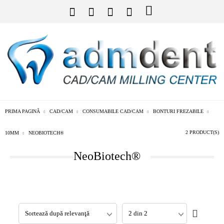
PRIMA PAGINĂ
CAD/CAM
CONSUMABILE CAD/CAM
BONTURI FREZABILE
2 PRODUCT(S)
10MM
NEOBIOTECH®
NeoBiotech®