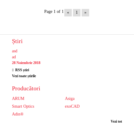
Page 1 of 1
«
1
»
Știri
asd
ad
28 Noiembrie 2018
RSS știri
Vezi toate știrile
Producători
ARUM
Asiga
Smart Optics
exoCAD
Adin®
Vezi tot