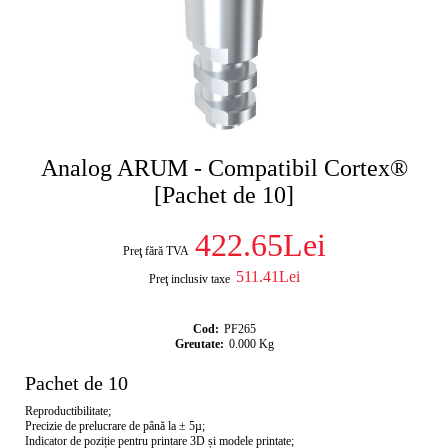
Analog ARUM - Compatibil Cortex®
[Pachet de 10]
422.65Lei
Preţ fără TVA
511.41Lei
Preţ inclusiv taxe
Cod:
PF265
Greutate:
0.000
Kg
Pachet de 10
Reproductibilitate;
Precizie de prelucrare de până la ± 5µ;
Indicator de poziție pentru printare 3D și modele printate;