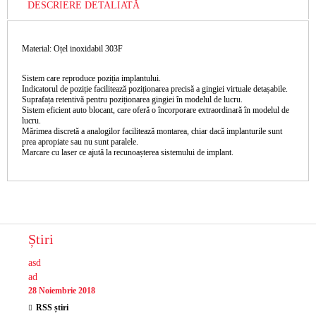
DESCRIERE DETALIATĂ
Material: Oțel inoxidabil 303F
Sistem care reproduce poziția implantului.
Indicatorul de poziție facilitează poziționarea precisă a gingiei virtuale detașabile.
Suprafața retentivă pentru poziționarea gingiei în modelul de lucru.
Sistem eficient auto blocant, care oferă o încorporare extraordinară în modelul de
lucru.
Mărimea discretă a analogilor facilitează montarea, chiar dacă implanturile sunt
prea apropiate sau nu sunt paralele.
Marcare cu laser ce ajută la recunoașterea sistemului de implant.
Știri
asd
ad
28 Noiembrie 2018
RSS știri