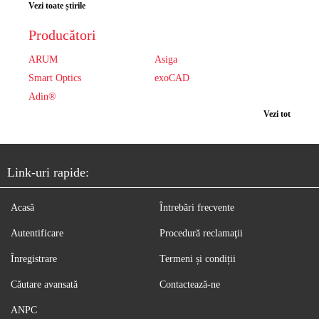
Vezi toate știrile
Producători
ARUM
Asiga
Smart Optics
exoCAD
Adin®
Vezi tot
Link-uri rapide:
Acasă
Întrebări frecvente
Autentificare
Procedură reclamaţii
Înregistrare
Termeni și condiții
Căutare avansată
Contactează-ne
ANPC