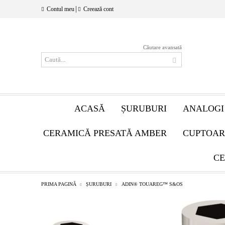
|
Contul meu
Creează cont
Căutare avansată
ACASĂ
ȘURUBURI
ANALOGI
CERAMICĂ PRESATĂ AMBER
CUPTOAR
CE
PRIMA PAGINĂ
ȘURUBURI
ADIN® TOUAREG™ S&OS