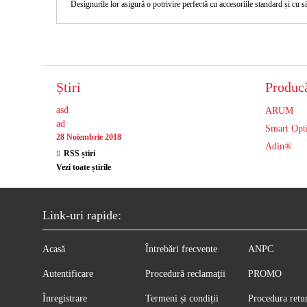
Designurile lor asigură o potrivire perfectă cu accesoriile standard și cu
Știri
Producă
asd
ARUM
ad
Smart Opt
28 Noiembrie 2018
Adin®
RSS știri
Vezi toate știrile
Link-uri rapide:
Acasă
Întrebări frecvente
ANPC
Autentificare
Procedură reclamaţii
PROMO
Înregistrare
Termeni și condiții
Procedura retu