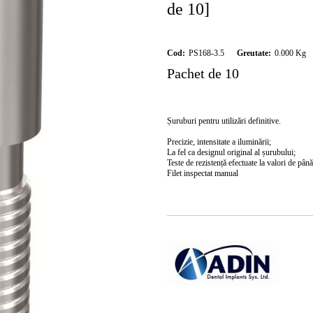
de 10]
Cod:
PS168-3.5
Greutate:
0.000
Kg
Pachet de 10
Șuruburi pentru utilizări definitive.
Precizie, intensitate a iluminării;
La fel ca designul original al șurubului;
Teste de rezistență efectuate la valori de pâ
Filet inspectat manual