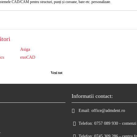
 sistemele CAD/CAM pentru structuri, punți și coroane, bare etc. personalizate.
tori
Asiga
ics
exoCAD
Vezi tot
Informatii contact:
Email:
office@admdent.ro
Telefon:
0757 089 930 - comenzi 
r
Telefon:
0745 309 286 - centru fr