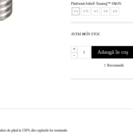
Platformă Adin® Touareg™ S&OS:
3.5
3.75
4.2
5.0
6.0
AVEM
10
ÎN STOC
+
-
Recomandă
a valori de până la 150% din cuplurile lor nominale.