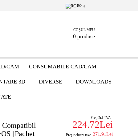
RO
COȘUL MEU
0 produse
AD/CAM
CONSUMABILE CAD/CAM
NTARE 3D
DIVERSE
DOWNLOADS
ȚATE
Preţ fără TVA
224.72Lei
 Compatibil
OS [Pachet
271.91Lei
Preţ inclusiv taxe