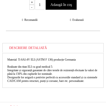
+
-
Recomandă
Evaluează
DESCRIERE DETALIATĂ
Material: Ti 6AI-4V ELI (ASTM F 136) producție Germania
Realizate din titan ELI cu grad medical 5.
Integritate și siguranță garantate de către testele de rezistență efectuate la valori de
până la 150% din cuplurile lor nominale.
Designurile lor asigură o potrivire perfectă cu accesoriile standard și cu sistemele
CAD/CAM pentru structuri, punți și coroane, bare etc. personalizate.