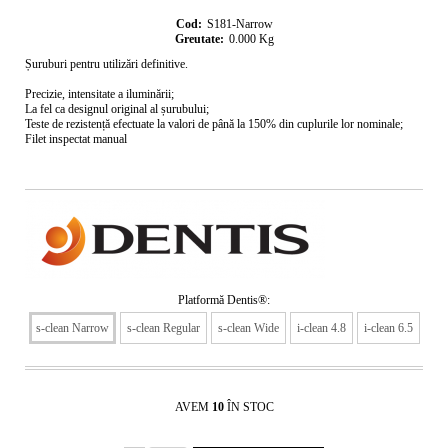
Cod:
S181-Narrow
Greutate:
0.000
Kg
Șuruburi pentru utilizări definitive.
Precizie, intensitate a iluminării;
La fel ca designul original al șurubului;
Teste de rezistență efectuate la valori de până la 150% din cuplurile lor nominale;
Filet inspectat manual
Platformă Dentis®:
s-clean Narrow
s-clean Regular
s-clean Wide
i-clean 4.8
i-clean 6.5
AVEM
10
ÎN STOC