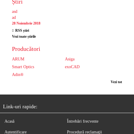
Știri
asd
ad
28 Noiembrie 2018
RSS știri
Vezi toate știrile
Producători
ARUM
Asiga
Smart Optics
exoCAD
Adin®
Vezi tot
Link-uri rapide:
Acasă
Întrebări frecvente
Autentificare
Procedură reclamaţii