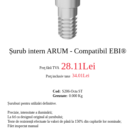
Șurub intern ARUM - Compatibil EBI®
28.11Lei
Preţ fără TVA
34.01Lei
Preţ inclusiv taxe
Cod:
S206-Octa ST
Greutate:
0.000
Kg
Șuruburi pentru utilizări definitive.
Precizie, intensitate a iluminării;
La fel ca designul original al șurubului;
Teste de rezistență efectuate la valori de până la 150% din cuplurile lor nominale;
Filet inspectat manual