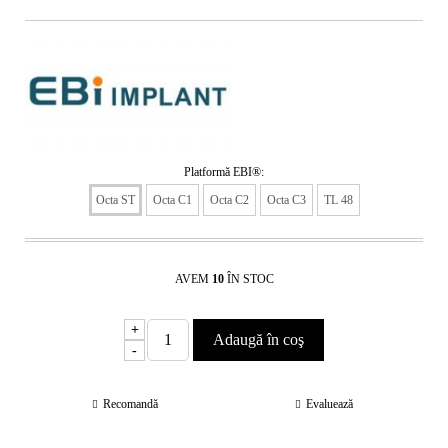
Platformă EBI®:
Octa ST
Octa C1
Octa C2
Octa C3
TL 48
AVEM
10
ÎN STOC
+
-
Recomandă
Evaluează