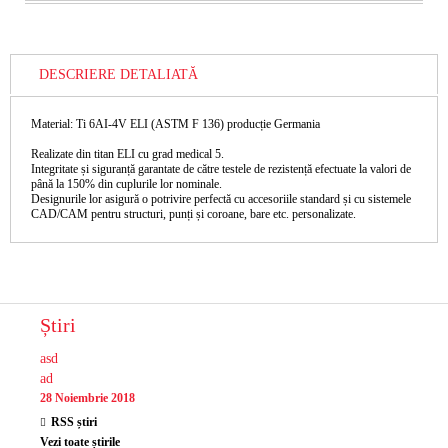
DESCRIERE DETALIATĂ
Material: Ti 6AI-4V ELI (ASTM F 136) producție Germania
Realizate din titan ELI cu grad medical 5.
Integritate și siguranță garantate de către testele de rezistență efectuate la valori de
până la 150% din cuplurile lor nominale.
Designurile lor asigură o potrivire perfectă cu accesoriile standard și cu sistemele
CAD/CAM pentru structuri, punți și coroane, bare etc. personalizate.
Știri
asd
ad
28 Noiembrie 2018
RSS știri
Vezi toate știrile