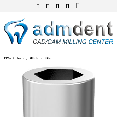
PRIMA PAGINĂ
ȘURUBURI
EBI®