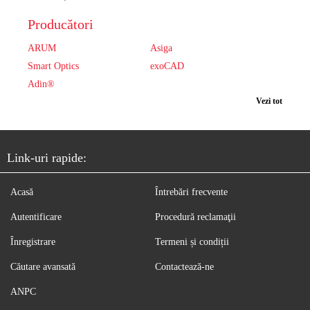
Producători
ARUM
Asiga
Smart Optics
exoCAD
Adin®
Vezi tot
Link-uri rapide:
Acasă
Întrebări frecvente
Autentificare
Procedură reclamaţii
Înregistrare
Termeni și condiții
Căutare avansată
Contactează-ne
ANPC