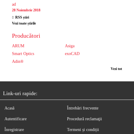
ad
28 Noiembrie 2018
RSS știri
Vezi toate știrile
Producători
ARUM
Asiga
Smart Optics
exoCAD
Adin®
Vezi tot
Link-uri rapide:
Acasă
Întrebări frecvente
Autentificare
Procedură reclamaţii
Înregistrare
Termeni și condiții