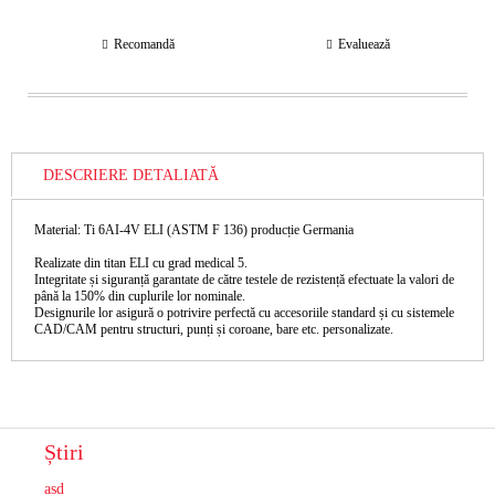
Recomandă
Evaluează
DESCRIERE DETALIATĂ
Material: Ti 6AI-4V ELI (ASTM F 136) producție Germania
Realizate din titan ELI cu grad medical 5.
Integritate și siguranță garantate de către testele de rezistență efectuate la valori de
până la 150% din cuplurile lor nominale.
Designurile lor asigură o potrivire perfectă cu accesoriile standard și cu sistemele
CAD/CAM pentru structuri, punți și coroane, bare etc. personalizate.
Știri
asd