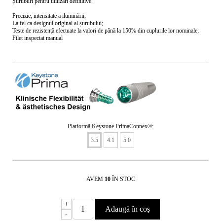
Șuruburi pentru utilizări definitive.
Precizie, intensitate a iluminării;
La fel ca designul original al șurubului;
Teste de rezistență efectuate la valori de până la 150% din cuplurile lor nominale;
Filet inspectat manual
Platformă Keystone PrimaConnex®:
3.5
4.1
5.0
AVEM
10
ÎN STOC
+
-