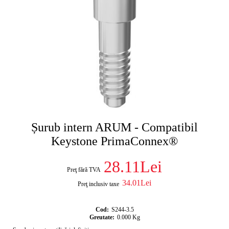
Șurub intern ARUM - Compatibil
Keystone PrimaConnex®
28.11Lei
Preţ fără TVA
34.01Lei
Preţ inclusiv taxe
Cod:
S244-3.5
Greutate:
0.000
Kg