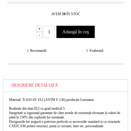
AVEM
10
ÎN STOC
+
-
Recomandă
Evaluează
DESCRIERE DETALIATĂ
Material: Ti 6AI-4V ELI (ASTM F 136) producție Germania
Realizate din titan ELI cu grad medical 5.
Integritate și siguranță garantate de către testele de rezistență efectuate la valori de
până la 150% din cuplurile lor nominale.
Designurile lor asigură o potrivire perfectă cu accesoriile standard și cu sistemele
CAD/CAM pentru structuri, punți și coroane, bare etc. personalizate.