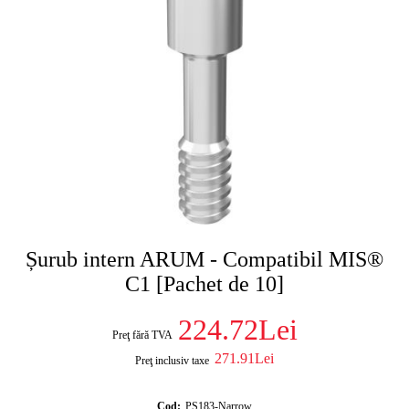
Șurub intern ARUM - Compatibil MIS®
C1 [Pachet de 10]
224.72Lei
Preţ fără TVA
271.91Lei
Preţ inclusiv taxe
Cod:
PS183-Narrow