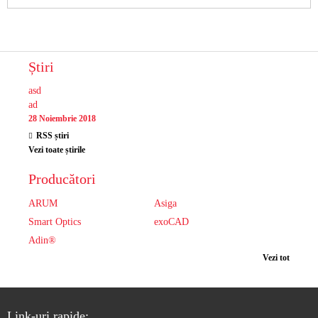
Știri
asd
ad
28 Noiembrie 2018
RSS știri
Vezi toate știrile
Producători
ARUM
Asiga
Smart Optics
exoCAD
Adin®
Vezi tot
Link-uri rapide: