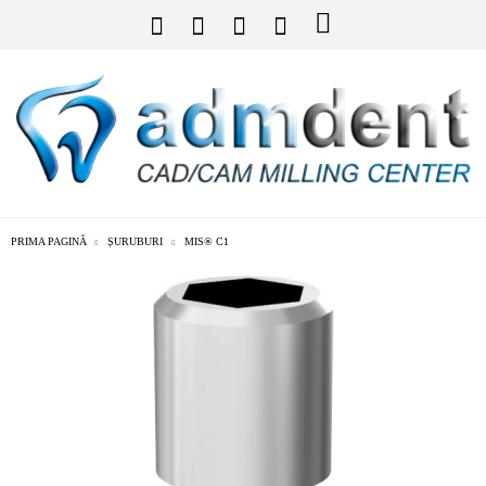
PRIMA PAGINĂ
ȘURUBURI
MIS® C1