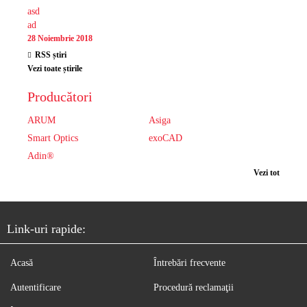
asd
ad
28 Noiembrie 2018
RSS știri
Vezi toate știrile
Producători
ARUM
Asiga
Smart Optics
exoCAD
Adin®
Vezi tot
Link-uri rapide:
Acasă
Întrebări frecvente
Autentificare
Procedură reclamaţii