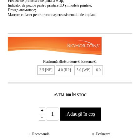
Precizie de prelucrare de până la ± 5µ;
Indicator de poziție pentru printare 3D și modele printate;
Design anti-rotație;
Marcare cu laser pentru recunoașterea sistemului de implant.
Platformă BioHorizons® External®:
3.5 [NP]
4.0 [RP]
5.0 [WP]
6.0
AVEM
100
ÎN STOC
+
-
Recomandă
Evaluează