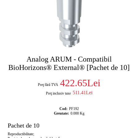
Analog ARUM - Compatibil
BioHorizons® External® [Pachet de 10]
422.65Lei
Preţ fără TVA
511.41Lei
Preţ inclusiv taxe
Cod:
PF192
Greutate:
0.000
Kg
Pachet de 10
Reproductibilitate;