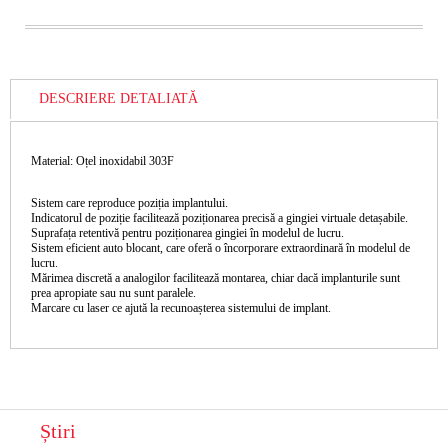
DESCRIERE DETALIATĂ
Material: Oțel inoxidabil 303F
Sistem care reproduce poziția implantului.
Indicatorul de poziție facilitează poziționarea precisă a gingiei virtuale detașabile.
Suprafața retentivă pentru poziționarea gingiei în modelul de lucru.
Sistem eficient auto blocant, care oferă o încorporare extraordinară în modelul de
lucru.
Mărimea discretă a analogilor facilitează montarea, chiar dacă implanturile sunt
prea apropiate sau nu sunt paralele.
Marcare cu laser ce ajută la recunoașterea sistemului de implant.
Știri