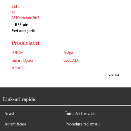
asd
ad
28 Noiembrie 2018
RSS știri
Vezi toate știrile
Producători
ARUM
Asiga
Smart Optics
exoCAD
Adin®
Vezi tot
Link-uri rapide:
Acasă
Întrebări frecvente
Autentificare
Procedură reclamaţii