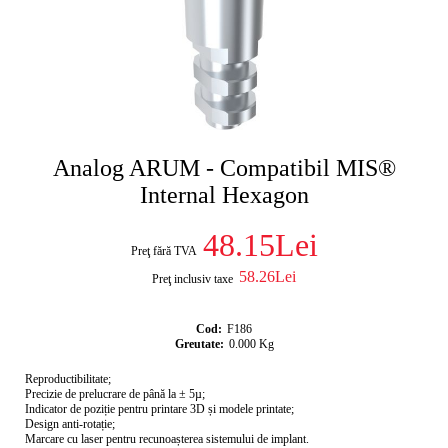
Analog ARUM - Compatibil MIS®
Internal Hexagon
48.15Lei
Preţ fără TVA
58.26Lei
Preţ inclusiv taxe
Cod:
F186
Greutate:
0.000
Kg
Reproductibilitate;
Precizie de prelucrare de până la ± 5µ;
Indicator de poziție pentru printare 3D și modele printate;
Design anti-rotație;
Marcare cu laser pentru recunoașterea sistemului de implant.