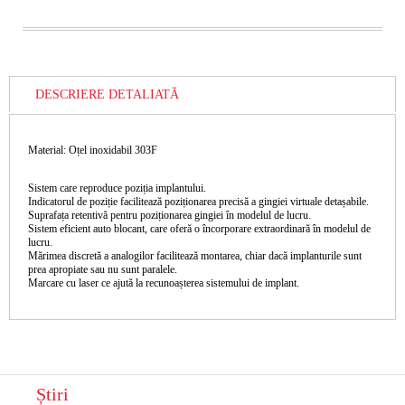
DESCRIERE DETALIATĂ
Material: Oțel inoxidabil 303F
Sistem care reproduce poziția implantului.
Indicatorul de poziție facilitează poziționarea precisă a gingiei virtuale detașabile.
Suprafața retentivă pentru poziționarea gingiei în modelul de lucru.
Sistem eficient auto blocant, care oferă o încorporare extraordinară în modelul de
lucru.
Mărimea discretă a analogilor facilitează montarea, chiar dacă implanturile sunt
prea apropiate sau nu sunt paralele.
Marcare cu laser ce ajută la recunoașterea sistemului de implant.
Știri