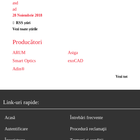
asd
ad
28 Noiembrie 2018
RSS știri
Vezi toate știrile
Producători
ARUM
Asiga
Smart Optics
exoCAD
Adin®
Vezi tot
Link-uri rapide:
Acasă
Întrebări frecvente
Autentificare
Procedură reclamaţii