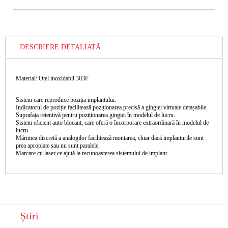
DESCRIERE DETALIATĂ
Material: Oțel inoxidabil 303F
Sistem care reproduce poziția implantului.
Indicatorul de poziție facilitează poziționarea precisă a gingiei virtuale detașabile.
Suprafața retentivă pentru poziționarea gingiei în modelul de lucru.
Sistem eficient auto blocant, care oferă o încorporare extraordinară în modelul de
lucru.
Mărimea discretă a analogilor facilitează montarea, chiar dacă implanturile sunt
prea apropiate sau nu sunt paralele.
Marcare cu laser ce ajută la recunoașterea sistemului de implant.
Știri