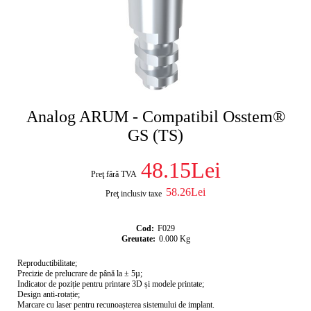
Analog ARUM - Compatibil Osstem®
GS (TS)
48.15Lei
Preţ fără TVA
58.26Lei
Preţ inclusiv taxe
Cod:
F029
Greutate:
0.000
Kg
Reproductibilitate;
Precizie de prelucrare de până la ± 5µ;
Indicator de poziție pentru printare 3D și modele printate;
Design anti-rotație;
Marcare cu laser pentru recunoașterea sistemului de implant.