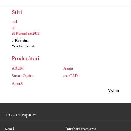
Știri
asd
ad
28 Noiembrie 2018
RSS știri
Vezi toate știrile
Producători
ARUM
Asiga
Smart Optics
exoCAD
Adin®
Vezi tot
Link-uri rapide:
Acasă
Întrebări frecvente