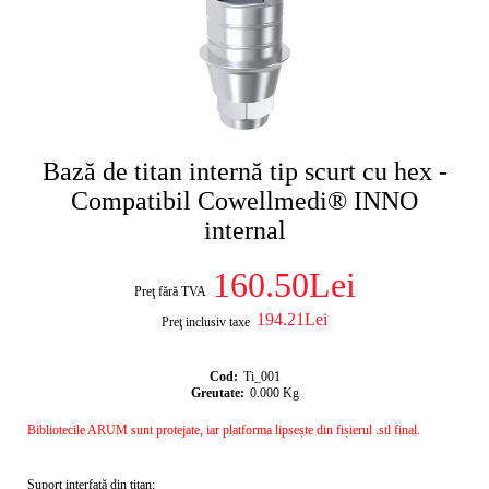
Bază de titan internă tip scurt cu hex -
Compatibil Cowellmedi® INNO
internal
160.50Lei
Preţ fără TVA
194.21Lei
Preţ inclusiv taxe
Cod:
Ti_001
Greutate:
0.000
Kg
Bibliotecile ARUM sunt protejate, iar platforma lipsește din fișierul .stl final.
Suport interfață din titan;