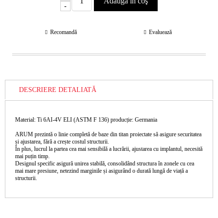
-
Recomandă
Evaluează
DESCRIERE DETALIATĂ
Material: Ti 6AI-4V ELI (ASTM F 136) producție: Germania
ARUM prezintă o linie completă de baze din titan proiectate să asigure securitatea
și ajustarea, fără a crește costul structurii.
În plus, lucrul la partea cea mai sensibilă a lucrării, ajustarea cu implantul, necesită
mai puțin timp.
Designul specific asigură unirea stabilă, consolidând structura în zonele cu cea
mai mare presiune, netezind marginile și asigurând o durată lungă de viață a
structurii.