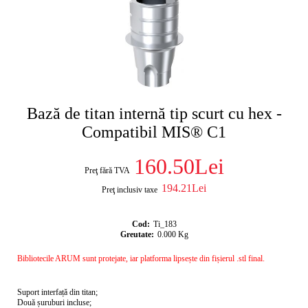
Bază de titan internă tip scurt cu hex -
Compatibil MIS® C1
160.50Lei
Preţ fără TVA
194.21Lei
Preţ inclusiv taxe
Cod:
Ti_183
Greutate:
0.000
Kg
Bibliotecile ARUM sunt protejate, iar platforma lipsește din fișierul .stl final.
Suport interfață din titan;
Două șuruburi incluse;