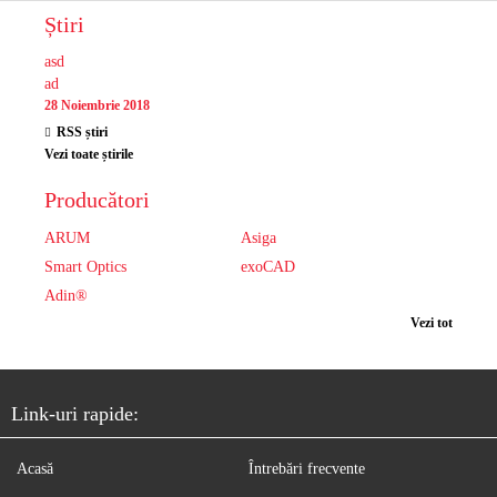
Știri
asd
ad
28 Noiembrie 2018
RSS știri
Vezi toate știrile
Producători
ARUM
Asiga
Smart Optics
exoCAD
Adin®
Vezi tot
Link-uri rapide:
Acasă
Întrebări frecvente