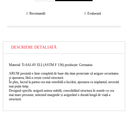
Recomandă
Evaluează
DESCRIERE DETALIATĂ
Material: Ti 6AI-4V ELI (ASTM F 136) producție: Germania
ARUM prezintă o linie completă de baze din titan proiectate să asigure securitatea
și ajustarea, fără a crește costul structurii.
În plus, lucrul la partea cea mai sensibilă a lucrării, ajustarea cu implantul, necesită
mai puțin timp.
Designul specific asigură unirea stabilă, consolidând structura în zonele cu cea
mai mare presiune, netezind marginile și asigurând o durată lungă de viață a
structurii.