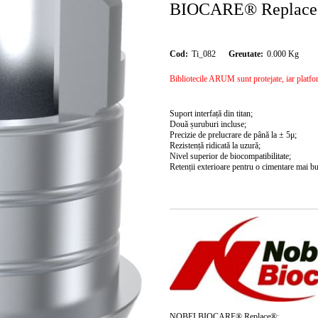
BIOCARE® Replace
Cod:
Ti_082
Greutate:
0.000
Kg
Bibliotecile ARUM sunt protejate, iar platforma
Suport interfață din titan;
Două șuruburi incluse;
Precizie de prelucrare de până la ± 5μ;
Rezistență ridicată la uzură;
Nivel superior de biocompatibilitate;
Retenții exterioare pentru o cimentare mai b
NOBELBIOCARE® Replace®: