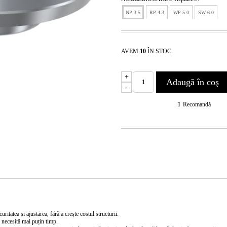
NP 3.5
RP 4.3
WP 5.0
SW 6.0
AVEM
10
ÎN STOC
+
-
Recomandă
itatea și ajustarea, fără a crește costul structurii.
, necesită mai puțin timp.