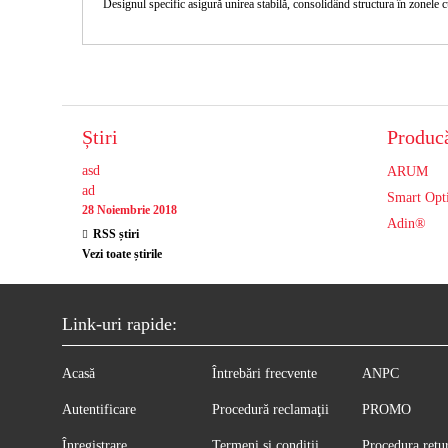
Designul specific asigură unirea stabilă, consolidând structura în zonele c
Știri
Producă
asd
ARUM
ad
Smart Opt
28 Noiembrie 2018
Adin®
RSS știri
Vezi toate știrile
Link-uri rapide:
Acasă
Întrebări frecvente
ANPC
Autentificare
Procedură reclamaţii
PROMO
Înregistrare
Termeni și condiții
Procedura retu