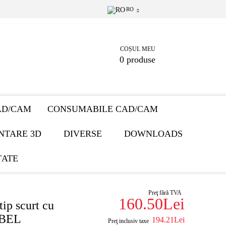
RO
COȘUL MEU
0 produse
AD/CAM
CONSUMABILE CAD/CAM
NTARE 3D
DIVERSE
DOWNLOADS
ȚATE
Preţ fără TVA
160.50Lei
tip scurt cu
OBEL
194.21Lei
Preţ inclusiv taxe