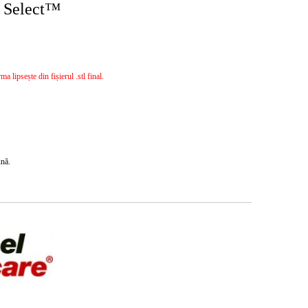
 Select™
 lipsește din fișierul .stl final.
ună.