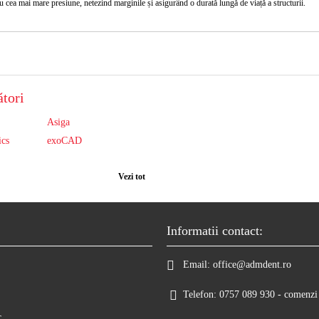
u cea mai mare presiune, netezind marginile și asigurând o durată lungă de viață a structurii.
tori
Asiga
ics
exoCAD
Vezi tot
Informatii contact:
Email:
office@admdent.ro
Telefon:
0757 089 930 - comenzi 
r