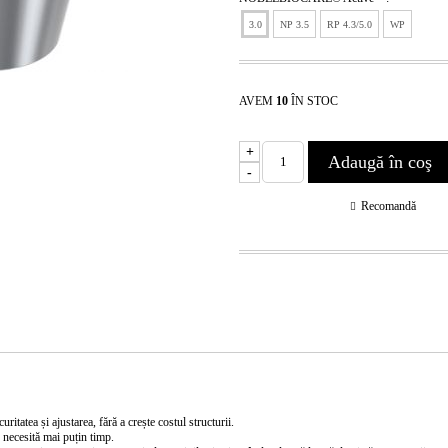
3.0
NP 3.5
RP 4.3/5.0
WP
AVEM
10
ÎN STOC
+
-
Recomandă
itatea și ajustarea, fără a crește costul structurii.
, necesită mai puțin timp.