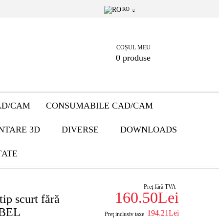
RO
COȘUL MEU
0 produse
AD/CAM
CONSUMABILE CAD/CAM
NTARE 3D
DIVERSE
DOWNLOADS
ȚATE
Preţ fără TVA
160.50Lei
tip scurt fără
OBEL
194.21Lei
Preţ inclusiv taxe