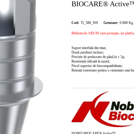
BIOCARE® Active
Cod:
Ti_580_NH
Greutate:
0.000
Kg
Bibliotecile ARUM sunt protejate, iar platforma
Suport interfață din titan;
Două șuruburi incluse;
Precizie de prelucrare de până la ± 5μ;
Rezistență ridicată la uzură;
Nivel superior de biocompatibilitate;
Retenții exterioare pentru o cimentare mai b
NOBELBIOCARE® Active™: