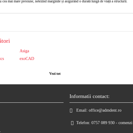
u cea mai mare presiune, netezind marginile și asigurând o durată lungă de viață a structurii.
tori
Asiga
ics
exoCAD
Vezi tot
Informatii contact:
Email:
office@admdent.ro
Telefon:
0757 089 930 - comenzi 
r