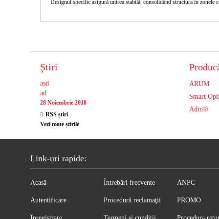
Designul specific asigură unirea stabilă, consolidând structura în zonele c
Știri
Producă
asd
ARUM
ad
Smart Opt
28 Noiembrie 2018
Adin®
RSS știri
Vezi toate știrile
Link-uri rapide:
Acasă
Întrebări frecvente
ANPC
Autentificare
Procedură reclamaţii
PROMO
Înregistrare
Termeni și condiții
Procedura retu