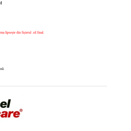
™
 lipsește din fișierul .stl final.
ună.