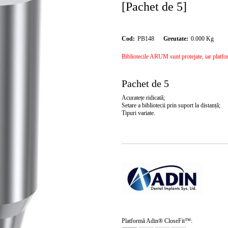
[Pachet de 5]
Cod:
PB148
Greutate:
0.000
Kg
Bibliotecile ARUM sunt protejate, iar platforma
Pachet de 5
Acuratețe ridicată;
Setare a bibliotecii prin suport la distanță;
Tipuri variate.
Platformă Adin® CloseFit™: