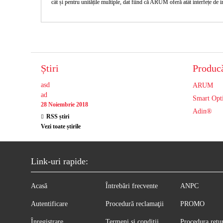
cât și pentru unitățile multiple, dat fiind că ARUM oferă atât interfețe de i
Știri
Producă
asd
ARUM
ad
Smart Opt
28 Noiembrie 2018
Adin®
RSS știri
Vezi toate știrile
Link-uri rapide:
Acasă
Întrebări frecvente
ANPC
Autentificare
Procedură reclamaţii
PROMO
Înregistrare
Termeni și condiții
Procedura retu