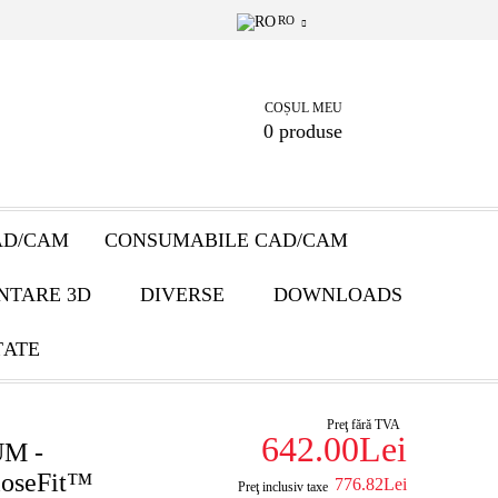
RO
COȘUL MEU
0 produse
AD/CAM
CONSUMABILE CAD/CAM
NTARE 3D
DIVERSE
DOWNLOADS
ȚATE
Preţ fără TVA
642.00Lei
UM -
loseFit™
776.82Lei
Preţ inclusiv taxe