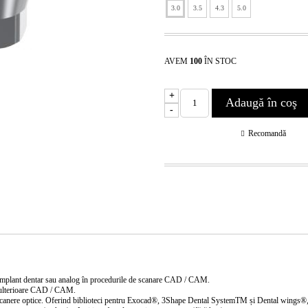
3.0
3.5
4.3
5.0
AVEM
100
ÎN STOC
+
-
Recomandă
 implant dentar sau analog în procedurile de scanare CAD / CAM.
e ulterioare CAD / CAM.
ere optice. Oferind biblioteci pentru Exocad®, 3Shape Dental SystemTM și Dental wings®, permi