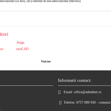
nterconectare (cu hex), cât și interfețe de non-interconectare (fără hex).
tori
Asiga
ics
exoCAD
Vezi tot
Informatii contact:
Email:
office@admdent.ro
Telefon:
0757 089 930 - comenzi 
r