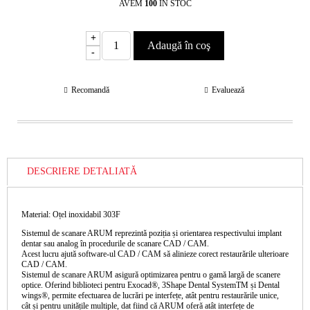
AVEM
100
ÎN STOC
+
-
Recomandă
Evaluează
DESCRIERE DETALIATĂ
Material: Oțel inoxidabil 303F
Sistemul de scanare ARUM reprezintă poziția și orientarea respectivului implant
dentar sau analog în procedurile de scanare CAD / CAM.
Acest lucru ajută software-ul CAD / CAM să alinieze corect restaurările ulterioare
CAD / CAM.
Sistemul de scanare ARUM asigură optimizarea pentru o gamă largă de scanere
optice. Oferind biblioteci pentru Exocad®, 3Shape Dental SystemTM și Dental
wings®, permite efectuarea de lucrări pe interfețe, atât pentru restaurările unice,
cât și pentru unitățile multiple, dat fiind că ARUM oferă atât interfețe de