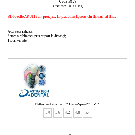
Cod:
B128
Greutate:
0.000
Kg
Bibliotecile ARUM sunt protejate, iar platforma lipsește din fișierul .stl final.
Acuratețe ridicată;
Setare a bibliotecii prin suport la distanță;
Tipuri variate.
Platformă Astra Tech™ OsseoSpeed™ EV™:
3.0
3.6
4.2
4.8
5.4