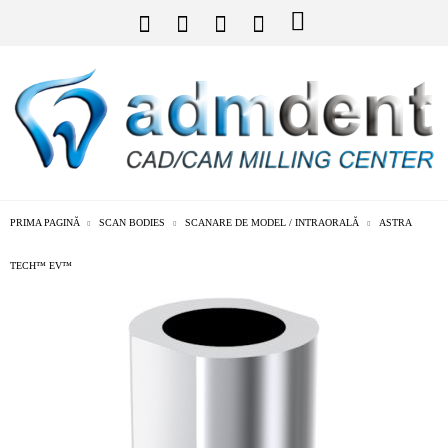
PRIMA PAGINĂ
SCAN BODIES
SCANARE DE MODEL / INTRAORALĂ
ASTRA
TECH™ EV™