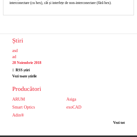
interconectare (cu hex), cât și interfețe de non-interconectare (fără hex).
Știri
asd
ad
28 Noiembrie 2018
RSS știri
Vezi toate știrile
Producători
ARUM
Asiga
Smart Optics
exoCAD
Adin®
Vezi tot