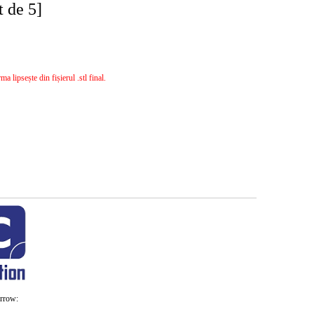
 de 5]
 lipsește din fișierul .stl final.
rrow: