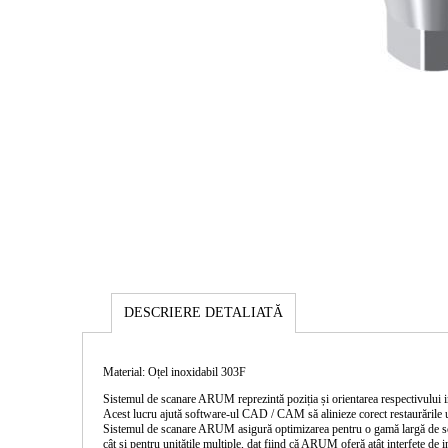
DESCRIERE DETALIATĂ
Material: Oțel inoxidabil 303F
Sistemul de scanare ARUM reprezintă poziția și orientarea respectivului
Acest lucru ajută software-ul CAD / CAM să alinieze corect restaurăril
Sistemul de scanare ARUM asigură optimizarea pentru o gamă largă de scan
cât și pentru unitățile multiple, dat fiind că ARUM oferă atât interfețe de i