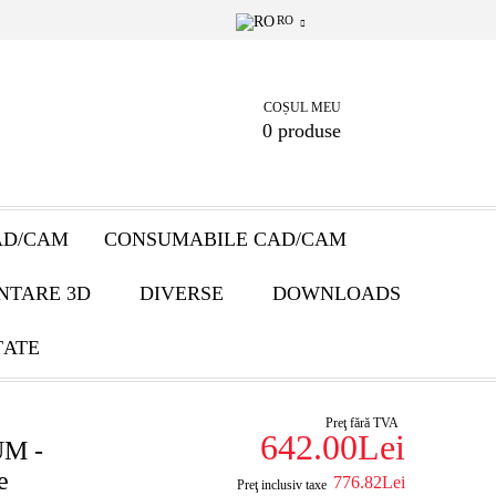
RO
COȘUL MEU
0 produse
AD/CAM
CONSUMABILE CAD/CAM
NTARE 3D
DIVERSE
DOWNLOADS
ȚATE
Preţ fără TVA
642.00Lei
UM -
e
776.82Lei
Preţ inclusiv taxe