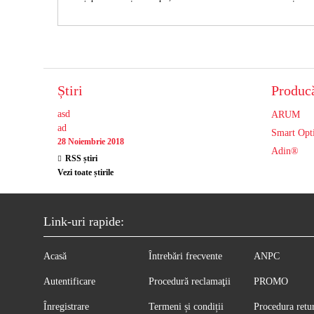
Știri
Producă
asd
ARUM
ad
Smart Opt
28 Noiembrie 2018
Adin®
RSS știri
Vezi toate știrile
Link-uri rapide:
Acasă
Întrebări frecvente
ANPC
Autentificare
Procedură reclamaţii
PROMO
Înregistrare
Termeni și condiții
Procedura retu