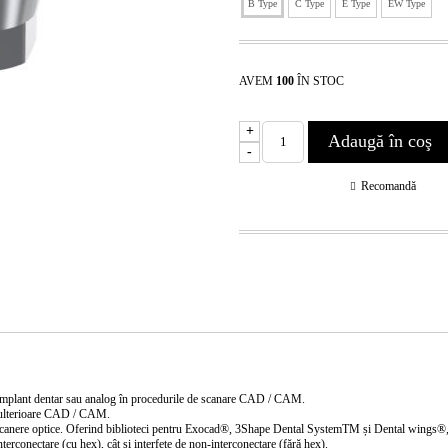
B Type
C Type
E Type
EW Type
AVEM
100
ÎN STOC
+
-
Recomandă
 implant dentar sau analog în procedurile de scanare CAD / CAM.
e ulterioare CAD / CAM.
ere optice. Oferind biblioteci pentru Exocad®, 3Shape Dental SystemTM și Dental wings®, permi
nterconectare (cu hex), cât și interfețe de non-interconectare (fără hex).