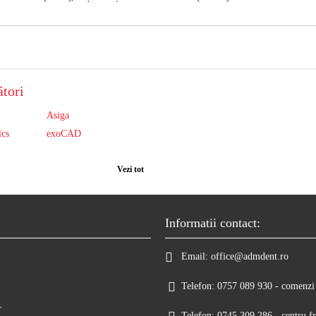
tori
Asiga
ics
exoCAD
Vezi tot
Informatii contact:
Email:
office@admdent.ro
Telefon:
0757 089 930 - comenzi 
r
Telefon:
0745 309 286 - centru fr