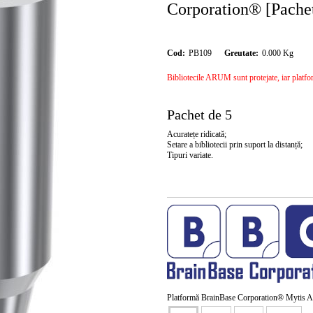
Corporation® [Pachet
Cod:
PB109
Greutate:
0.000
Kg
Bibliotecile ARUM sunt protejate, iar platforma
Pachet de 5
Acuratețe ridicată;
Setare a bibliotecii prin suport la distanță;
Tipuri variate.
Platformă BrainBase Corporation® Mytis A