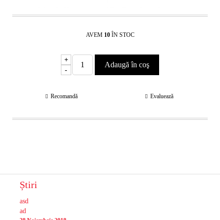
AVEM
10
ÎN STOC
+
-
Recomandă
Evaluează
Știri
asd
ad