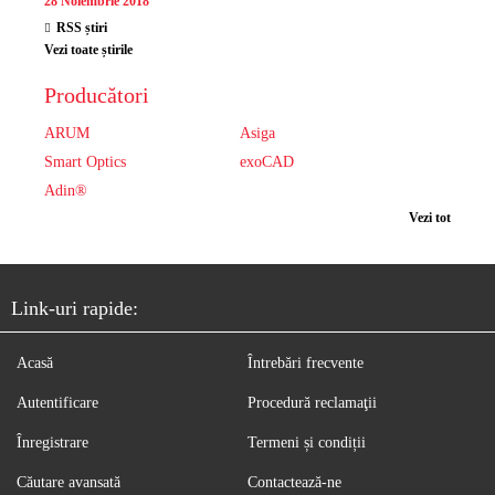
28 Noiembrie 2018
RSS știri
Vezi toate știrile
Producători
ARUM
Asiga
Smart Optics
exoCAD
Adin®
Vezi tot
Link-uri rapide:
Acasă
Întrebări frecvente
Autentificare
Procedură reclamaţii
Înregistrare
Termeni și condiții
Căutare avansată
Contactează-ne