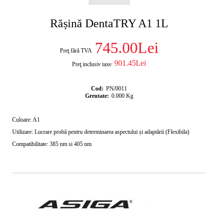
Rășină DentaTRY A1 1L
745.00Lei
Preţ fără TVA
901.45Lei
Preţ inclusiv taxe
Cod:
PN/0011
Greutate:
0.000
Kg
Culoare: A1
Utilizare: Lucrare probă pentru determinarea aspectului și adaptării (Flexibila)
Compatibilitate: 385 nm si 405 nm