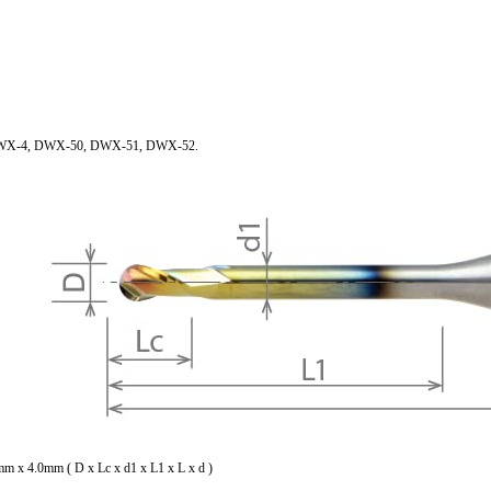
s; DWX-4, DWX-50, DWX-51, DWX-52.
 x 4.0mm ( D x Lc x d1 x L1 x L x d )