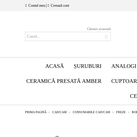
|
Contul meu
Creează cont
Căutare avansată
ACASĂ
ȘURUBURI
ANALOGI
CERAMICĂ PRESATĂ AMBER
CUPTOAR
CE
PRIMA PAGINĂ
CAD/CAM
CONSUMABILE CAD/CAM
FREZE
RO