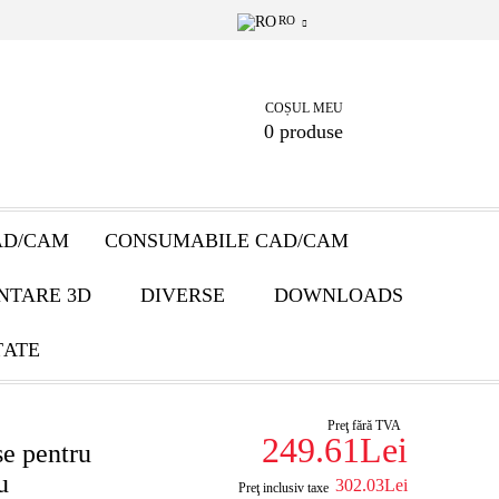
RO
COȘUL MEU
0 produse
AD/CAM
CONSUMABILE CAD/CAM
NTARE 3D
DIVERSE
DOWNLOADS
ȚATE
Preţ fără TVA
249.61Lei
e pentru
u
302.03Lei
Preţ inclusiv taxe