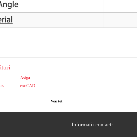
tori
Asiga
ics
exoCAD
Vezi tot
Informatii contact: