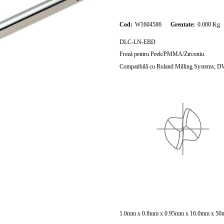
Cod:
W1604586
Greutate:
0.000
Kg
DLC-LN-EBD
Freză pentru Peek/PMMA/Zirconiu.
Compatibilă cu Roland Milling System
1.0mm x 0.8mm x 0.95mm x 16.0mm x 50mm