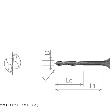
g
m ( D x r x Lc x L1 x d )