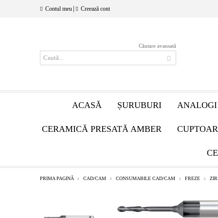
|
Contul meu
Creează cont
Căutare avansată
ACASĂ
ȘURUBURI
ANALOGI
CERAMICĂ PRESATĂ AMBER
CUPTOAR
CE
PRIMA PAGINĂ
CAD/CAM
CONSUMABILE CAD/CAM
FREZE
ZI