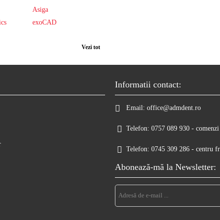
Asiga
ics
exoCAD
Vezi tot
Informatii contact:
Email:
office@admdent.ro
Telefon:
0757 089 930 - comenzi 
r
Telefon:
0745 309 286 - centru fr
Abonează-mă la Newsletter: