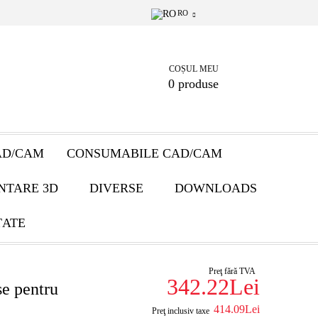
RO
COȘUL MEU
0 produse
AD/CAM
CONSUMABILE CAD/CAM
NTARE 3D
DIVERSE
DOWNLOADS
ȚATE
Preţ fără TVA
342.22Lei
e pentru
414.09Lei
Preţ inclusiv taxe