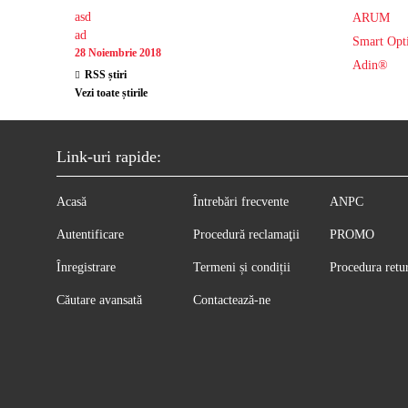
asd
ARUM
ad
Smart Opt
28 Noiembrie 2018
Adin®
RSS știri
Vezi toate știrile
Link-uri rapide:
Acasă
Întrebări frecvente
ANPC
Autentificare
Procedură reclamaţii
PROMO
Înregistrare
Termeni și condiții
Procedura retu
Căutare avansată
Contactează-ne