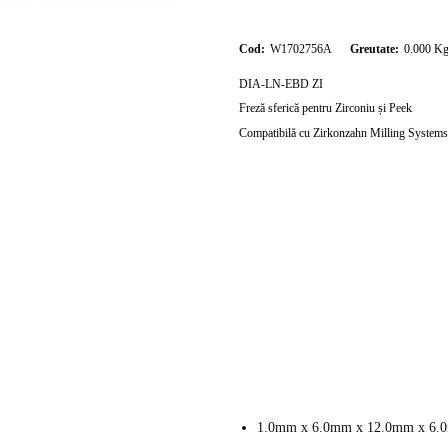
Cod:
W1702756A
Greutate:
0.000
K
DIA-LN-EBD ZI
Freză sferică pentru Zirconiu și Peek
Compatibilă cu Zirkonzahn Milling Systems
1.0mm x 6.0mm x 12.0mm x 6.0m