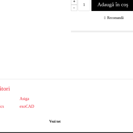
+
-
Recomandă
tori
Asiga
ics
exoCAD
Vezi tot