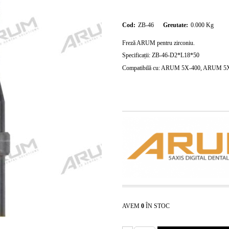
Cod:
ZB-46
Greutate:
0.000
Kg
Freză ARUM pentru zirconiu.
Specificații: ZB-46-D2*L18*50
Compatibilă cu: ARUM 5X-400, ARUM 
AVEM
0
ÎN STOC