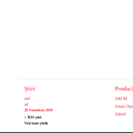
Știri
Producă
asd
ARUM
ad
Smart Opt
28 Noiembrie 2018
Adin®
RSS știri
Vezi toate știrile