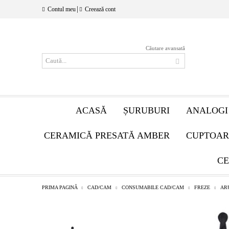
|
Contul meu
Creează cont
Căutare avansată
ACASĂ
ȘURUBURI
ANALOGI
CERAMICĂ PRESATĂ AMBER
CUPTOAR
CE
PRIMA PAGINĂ
CAD/CAM
CONSUMABILE CAD/CAM
FREZE
AR