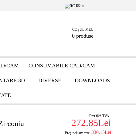
RO
COȘUL MEU
0 produse
AD/CAM
CONSUMABILE CAD/CAM
NTARE 3D
DIVERSE
DOWNLOADS
ȚATE
Preţ fără TVA
272.85Lei
Zirconiu
330.15Lei
Preţ inclusiv taxe