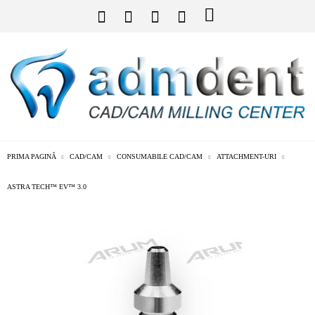
PRIMA PAGINĂ
CAD/CAM
CONSUMABILE CAD/CAM
ATTACHMENT-URI
ASTRA TECH™ EV™ 3.0