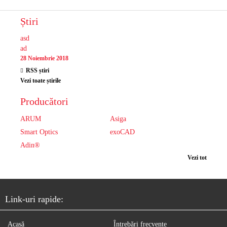
Știri
asd
ad
28 Noiembrie 2018
RSS știri
Vezi toate știrile
Producători
ARUM
Asiga
Smart Optics
exoCAD
Adin®
Vezi tot
Link-uri rapide:
Acasă
Întrebări frecvente