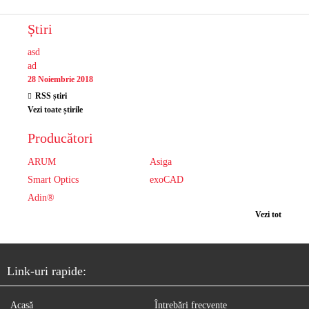
Știri
asd
ad
28 Noiembrie 2018
RSS știri
Vezi toate știrile
Producători
ARUM
Asiga
Smart Optics
exoCAD
Adin®
Vezi tot
Link-uri rapide:
Acasă
Întrebări frecvente