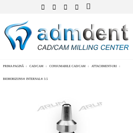
PRIMA PAGINĂ
CAD/CAM
CONSUMABILE CAD/CAM
ATTACHMENT-URI
BIOHORIZONS® INTERNAL® 3.5