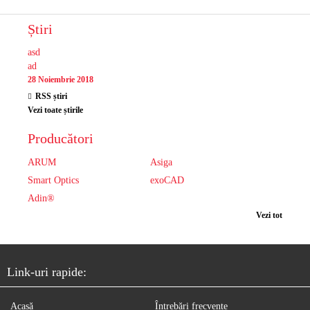
Știri
asd
ad
28 Noiembrie 2018
RSS știri
Vezi toate știrile
Producători
ARUM
Asiga
Smart Optics
exoCAD
Adin®
Vezi tot
Link-uri rapide:
Acasă
Întrebări frecvente